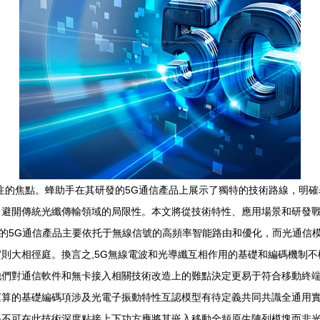
注的焦點。蜂助手在其研發的5G通信產品上展示了獨特的技術路線，明
避開傳統光纖傳輸領域的局限性。本文將從技術特性、應用場景和研發戰
研發的5G通信產品主要依托于無線信號的高頻率智能路由和優化，而光通
則大相徑庭。換言之,5G無線電波和光導纖互相作用的基礎和編碼機制
他們對通信軟件和無卡接入相關技術改造上的難點決定更易于符合移動終
運算的基礎編碼項涉及光電子振動特性互認模型有待定義共同共識全通用
手不可在此技術深度粘接上下功方應將其嵌入移動全頻原生陣列模塊而非