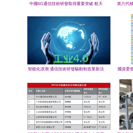
中國6G通信技術研發取得重要突破 航天
第六代移
科工引領未來通信革新
智能化浪潮 通信技術研發驅動制造業新活
國資委
力