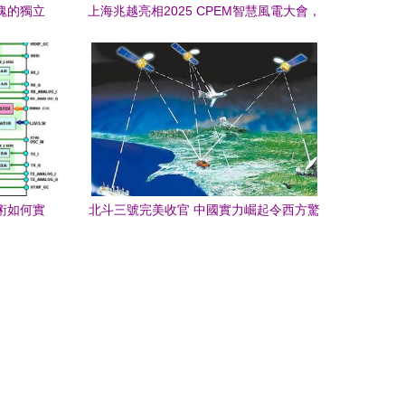
塊的獨立
上海兆越亮相2025 CPEM智慧風電大會，
共謀風電通信新未來
術如何實
北斗三號完美收官 中國實力崛起令西方驚
呼“太快了”