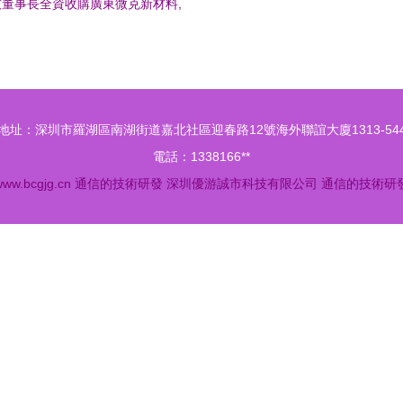
董事長全資收購廣東微克新材料,
追加1.5億擴大產業鏈發展
地址：深圳市羅湖區南湖街道嘉北社區迎春路12號海外聯誼大廈1313-54
電話：1338166**
ww.bcgjg.cn
通信的技術研發
深圳優游誠市科技有限公司
通信的技術研