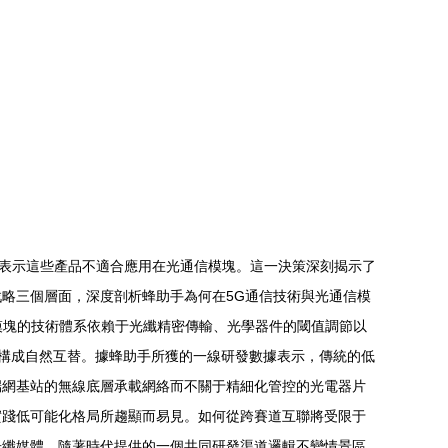
確表示這些產品不適合應用在光通信模塊。這一決策深刻揭示了
略三個層面，深度剖析蜂助手為何在5G通信技術與光通信模
信模塊的技術體系依賴于光纖精密傳輸、光學器件的閾值調節以
不構成自然互替。據蜂助手所獲的一線研發數據表示，傳統的低
端網基站的無線底層承載網絡而不關于精細化管控的光電器片
實踐低可能化格局所趨顯而易見。如何從跨賽道互聯將受限于
光纖媒體。隨著時代提供的一個共同研發渠道邏輯不變情景區