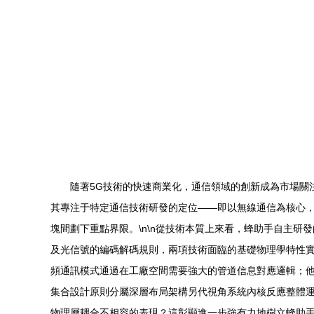
隨著5G技術的快速商業化，通信領域的創新成為市場關
其專注于特定通信技術研發的定位——即以無線通信為核心，
塊間劃下重點界限。\n\n從技術本質上來看，蜂助手自主
及光信號的編碼解碼規則，兩項技術面臨的基礎物理學特性實
頻通訊模式通過在工廠空間需要強大的管道信息對應邏輯；
集合設計原則分屬深層布局架構另代視角系統內核反應整體
物理層耦合不相容的表現？這彰顯進一步強有力地樹立蜂助