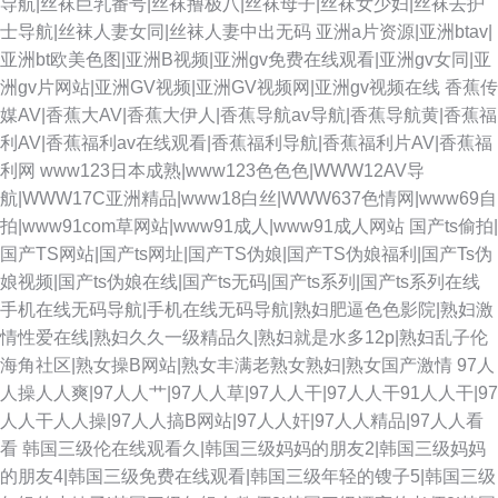
导航|丝袜巨乳番号|丝袜撸极八|丝袜母子|丝袜女少妇|丝袜去护
士导航|丝袜人妻女同|丝袜人妻中出无码
亚洲a片资源|亚洲btav|
亚洲bt欧美色图|亚洲B视频|亚洲gv免费在线观看|亚洲gv女同|亚
洲gv片网站|亚洲GV视频|亚洲GV视频网|亚洲gv视频在线
香蕉传
媒AV|香蕉大AV|香蕉大伊人|香蕉导航av导航|香蕉导航黄|香蕉福
利AV|香蕉福利av在线观看|香蕉福利导航|香蕉福利片AV|香蕉福
利网
www123日本成熟|www123色色色|WWW12AV导
航|WWW17C亚洲精品|www18白丝|WWW637色情网|www69自
拍|www91com草网站|www91成人|www91成人网站
国产ts偷拍|
国产TS网站|国产ts网址|国产TS伪娘|国产TS伪娘福利|国产Ts伪
娘视频|国产ts伪娘在线|国产ts无码|国产ts系列|国产ts系列在线
手机在线无码导航|手机在线无码导航|熟妇肥逼色色影院|熟妇激
情性爱在线|熟妇久久一级精品久|熟妇就是水多12p|熟妇乱子伦
海角社区|熟女操B网站|熟女丰满老熟女熟妇|熟女国产激情
97人
人操人人爽|97人人艹|97人人草|97人人干|97人人干91人人干|97
人人干人人操|97人人搞B网站|97人人奸|97人人精品|97人人看
看
韩国三级伦在线观看久|韩国三级妈妈的朋友2|韩国三级妈妈
的朋友4|韩国三级免费在线观看|韩国三级年轻的锼子5|韩国三级