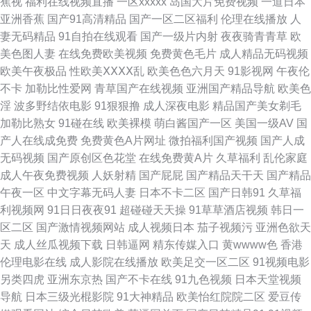
蕉视
福利在线视频直播
一区xxxxx
岛国大片免费视频
一道日本
午夜网站 欧美三级性爱 深夜福利网站导航 亚洲色情综合爱爱 AVV春色 成人
亚洲香蕉
国产91高清精品
国产一区二区福利
伦理在线播放
人
妻无码精品
91自拍在线观看
国产一级片内射
夜夜骑青青草
欧
写真福利网 韩国日本视频 老司机香蕉久久 欧美日韩aa 亚洲另类校园 黄色91
美色图人妻
在线免费欧美视频
免费黄色毛片
成人精品无码视频
欧美午夜极品
性欧美ⅩⅩⅩⅩ乱
欧美色色六月天
91影视网
午夜伦
线上网站 日韩戍人一级 影音先锋丝袜诱惑 午夜秀场 97色福利导航 欧美在线
不卡
加勒比性爱网
青草国产在线视频
亚洲国产精品导航
欧美色
淫
波多野结依电影
91狠狠撸
成人深夜电影
精品国产美女剃毛
撸视频 午夜激情按摩 91九色高潮 国产精品大香蕉 久久香港大香蕉 日韩新片
加勒比熟女
91碰在线
欧美裸模
萌白酱国产一区
美国一级AV
国
产人在线成免费
免费黄色A片网址
微拍福利国产视频
国产人成
王网 亚洲酒店a片 97午夜 国产91在线观 九一香蕉网 欧美性爱主站 天天操片
无码视频
国产原创区色花堂
在线免费黄A片
久草福利
乱伦家庭
成人午夜免费视频
人妖射精
国产屁屁
国产精品天干天
国产精品
伊人春色av av男女激情 国产人妖调教专区 另类女同 久草视频网 91传媒综综
午夜一区
中文字幕无码人妻
日本不卡二区
国产日韩91
久草福
利视频网
91日日夜夜91
超碰碰天天操
91草草酒店视频
韩日一
合网 超碰91人人操 国产天天无日日干 久久国产 欧洲一级片 无码毛茸茸 91
区二区
国产激情视频网站
成人视频日本
茄子视频污
亚洲色欲天
天
成人丝瓜视频下载
日韩逼网
精东传媒入口
黄wwww色
香港
爱豆美女视频 97av视频 超碰在线欧美 国产探花AV在线 免费日韩一级 日韩
伦理电影在线
成人影院在线播放
欧美足交一区二区
91视频电影
另类四虎
亚洲东京热
国产不卡在线
91九色视频
日本天堂视频
三级麻豆 午夜香蕉剧场 91黄在线 AV淫海量导航 国产日韩精品欧美 国产另
导航
日本三级光棍影院
91大神精品
欧美怡红院院二区
爱豆传