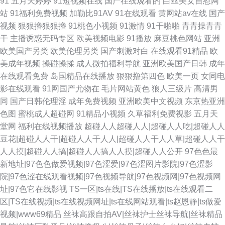
91
五月天婷婷
91短视频在线
国产在线观看的
白丝美女自慰网
站
91福利免费视频
加勒比91AV
91在线观看
黄网站av在线
国产
视频
狠狠擼狠狠擼
91桃色小视频
91激情
91干啪啪
青青操青青
干
主播诱惑无码专区
欧美视频电影
91播放
麻豆桃色网站
亚洲
欧美国产另类
欧美伦理另类
国产刺激对白
在线观看91精品
欧
美成年视频
操碰操揉
成人微拍福利导航
亚洲欧美国产日韩
成年
在线观看免费
岛国精品在线播放
狠狠撸第四色
欧美一页
女同电
影在线观看
91网国产尤物在
毛片网站黄色
狼人三级片
高清男
同
国产日韩伦理淫
成年免费视频
亚洲欧美中文视频
东京热亚洲
色图
蜜桃成人超碰网
91精品小视频
久草福利免费视影
五月天
堂网
福利在线视频播放
超碰人人超碰人人|超碰人人吃|超碰人人
豆花|超碰人人干|超碰人人干人人|超碰人人干人人草|超碰人人干
人人摸|超碰人人搞|超碰人人搞人人摸|超碰人人公开
97色色最
新地址|97色色做爱视频|97色涩爱|97色涩图片影院|97色涩影
院|97色涩在线观看视频|97色视频导航|97色视频网|97色视频网
址|97色它在线影视
TS一区|ts在线|TS在线播放|ts在线观看二
区|TS在线视频|ts在线视频网址|ts在线网站观看|ts赵恩静|ts做爱
视频|www69精品
丝袜高跟自拍AV|丝袜护士丝袜导航|丝袜精品