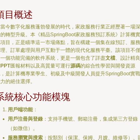
項目概述
在當今數字化服務蓬勃發展的時代，家政服務行業正經歷著一場
的轉型升級。本《精品SpringBoot家政服務預訂系統》計算機
戰項目，正是瞄準這一市場痛點，旨在構建一個集在線預訂、服
管理、訂單處理與用戶互動于一體的現代化服務平臺。該項目不
是一個功能完備的軟件系統，更是一個包含了詳盡
文檔
、設計精
的
PPT
匯報材料以及高質量可運行
源碼
的綜合性學習與開發資源
，是計算機專業學生、初級及中級開發人員提升SpringBoot實
能力的絕佳選擇。
系統核心功能模塊
用戶端功能
：
用戶注冊與登錄
：支持手機號、郵箱注冊，集成第三方登錄
（如微信）。
服務瀏覽與搜索
：按類別（保潔、保姆、月嫂、維修等）、