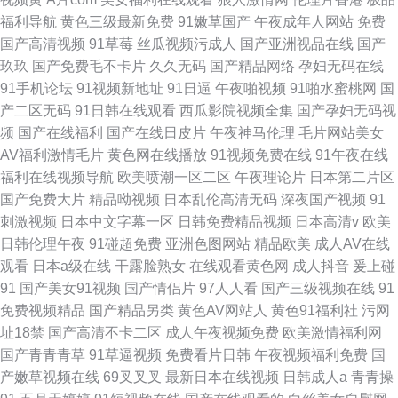
福利导航
黄色三级最新免费
91嫩草国产
午夜成年人网站
免费
国产高清视频
91草莓
丝瓜视频污成人
国产亚洲视品在线
国产
玖玖
国产免费毛不卡片
久久无码
国产精品网络
孕妇无码在线
91手机论坛
91视频新地址
91日逼
午夜啪视频
91啪水蜜桃网
国
产二区无码
91日韩在线观看
西瓜影院视频全集
国产孕妇无码视
频
国产在线福利
国产在线日皮片
午夜神马伦理
毛片网站美女
AV福利激情毛片
黄色网在线播放
91视频免费在线
91午夜在线
福利在线视频导航
欧美喷潮一区二区
午夜理论片
日本第二片区
国产免费大片
精品呦视频
日本乱伦高清无码
深夜国产视频
91
刺激视频
日本中文字幕一区
日韩免费精品视频
日本高清v
欧美
日韩伦理午夜
91碰超免费
亚洲色图网站
精品欧美
成人AV在线
观看
日本a级在线
干露脸熟女
在线观看黄色网
成人抖音
爰上碰
91
国产美女91视频
国产情侣片
97人人看
国产三级视频在线
91
免费视频精品
国产精品另类
黄色AV网站人
黄色91福利社
污网
址18禁
国产高清不卡二区
成人午夜视频免费
欧美激情福利网
国产青青青草
91草逼视频
免费看片日韩
午夜视频福利免费
国
产嫩草视频在线
69叉叉叉
最新日本在线视频
日韩成人a
青青操