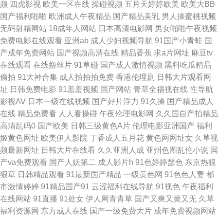
频
四虎影视
欧美一区在线
操碰视频
五月天婷婷欧美
欧美大BB
国产精品免费熟女 美国性福福利导航 日日夜夜激情色区 18欧美午夜网站 草
国产福利啪啪
欧洲成人午夜精品
国产精品美乳
男人操蜜桃视频
无码射精网站
18成年人网站
日本高清电影网
男女啪啪午夜视频
草浮力限制国产 韩日韩有码 男人搞b影院在线 亚洲超碰自拍 波多野结衣一本
免费电影在线观看
亚洲ab
成人少妇视频导航
91国产小青蛙
国
产成年免费网站
国产视频高清在线
精品香蕉
求a片网址
麻豆tv
道 后入小视频 青青91视频 午夜福利影院在线 91网站国产 丁香91大神在线
在线观看
在线撸丝片
91草碰
国产成人激情视频
黑料吃瓜精品
偷拍
91大神合集
成人拍拍拍免费
香港伦理剧
日韩大片观看网
伦理在线观看 亚洲爱爱影院免费 99视频国产在线 国产精品打炮自拍 欧美Aⅴ
址
日韩免费电影
91羞羞视频
国产网站
青草全福视在线
性导航
影视AV
日本一级在线视频
国产好片浮力
91久操
国产精品成人
视频 无码不卡一区二区 91九色蝌蚪视频 黄色片网站 人人插人人摸 亚洲国产
在线
精品免费看
人人看操碰
午夜伦理电影网
久久国自产拍精品
高清乱码0
国产欧美
日韩三级黄色A片
伦理电影亚洲国产
福利
日韩系列 东京热无套内射 欧美另类中文 午夜神器人妻 91视频综合大全 大香
姬黄色网址
欧美伊人影院
丁香成人五月花
黄色网网址女
久草视
频最新网址
日韩大片在线看
久久亚洲人成
亚州色图乱伦小说
国
蕉65伊人 免费欧美毛片A级 丝袜足交在线 91夫妻海角论坛 东京热综合色色
产va免费观看
国产人妖第二
成人影片h
91色婷婷瑟色
东京热狠
狠草
日韩精品观看
91最新国产精品
一级黄色网
91色色人妻
都
欧美精品综合 伊人久久国产 aa在线 国产色色五月天 女同操操 天天干天天干
市激情婷婷
91精品国产91
云涩福利在线导航
91视色
午夜福利
在线网站
91直播
91处女
伊人网青青草
国产又爽又黄又无
久草
91精品福利 福利所导航 伦理色电影 亚洲探花 超碰人人 久久一期二期中文
福利资源网
东方成人在线
国产一级免费大片
成年免费视频网站