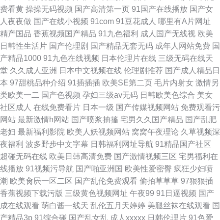
费看黄
操操无码视频
国产高清第一页
91国产在线播放
国产女
人夜夜做
国产在线小视频
91com
91豆花成人
哪里有A片网址
精产国品
香蕉视频国产精品
91九色福利
成人国产无线视
欧美
日韩性生活片
国产伦理剧
国产精品无套无码
成年人网站免费
国
产精品1000
91九色在线视频
日本伦理片在线
三级无码在线天
堂
久久成人亚洲
日本中文视频在线
伦理剧推荐
国产成人精品日
本
97甜桃品种介绍
91插插插
欧美SE第二页
毛片内射女
激情另
类欧美一二
国产色视频
孕妇三级av无码
日韩欧美色综合
美女
社区成人
在线免费看片
日本一级
国产传媒视频网站
免费观看污
网站
最新激情h网站
国产喷浆抽搐
宅男久久国产精品
国产乱肥
老妇
最新福利影院
欧美人妖视频网站
窝窝午夜理论
久草视频深
夜福利
波多野步中文字幕
日韩福利网址导航
91精品国产社区
超碰无码在线
欧美日韩高清免费
国产激情视频三区
宅男福利在
线播放
91视频污导航
国产啪亚洲国
欧美性爱密臀
疯狂少妇喷
潮
欧美肏屄一区二区
国产乱伦免费观看
偷拍草草草
97狠狠插
香蕉视频下载污版
三级黄色视频网址
午夜99
91日逼视频
国产
成在线观看
萌白酱一线天
乱伦五月天婷婷
美腿丝袜在线观看
国
产精品3p
91综合碰
国产乱女乱
成人xxxxx
日韩伦理片
91色爱