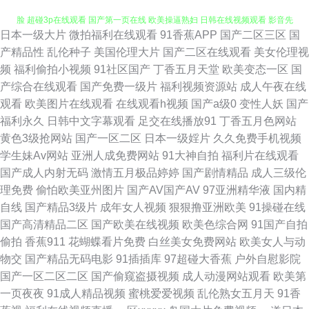
日本一级大片
微拍福利在线观看
91香蕉APP
国产二区三区
国
国产一二三四 自拍69 男人天堂黄色 深夜福利网站 亚洲天堂第一网 91熟妇露
产精品性
乱伦种子
美国伦理大片
国产二区在线观看
美女伦理视
频
福利偷拍小视频
91社区国产
丁香五月天堂
欧美变态一区
国
脸 超碰3p在线观看 国产第一页在线 欧美操逼熟妇 日韩在线视频观看 影音先
产综合在线观看
国产免费一级片
福利视频资源站
成人午夜在线
观看
欧美图片在线观看
在线观看h视频
国产a级0
变性人妖
国产
锋三级片 99热这里只 海角国产精品 欧美日韩久久 精品久久综合日 97在线超
福利永久
日韩中文字幕观看
足交在线播放91
丁香五月色网站
黄色3级抢网站
国产一区二区
日本一级婬片
久久免费手机视频
碰综合 福利社亚洲无码 欧美另类天堂 少妇精品导航 91社入口 大香蕉AV网
学生妹Av网站
亚洲人成免费网站
91大神自拍
福利片在线观看
国产成人内射无码
激情五月极品婷婷
国产剧情精品
成人三级伦
午夜影院老司机 ts互干 国产免费日逼视频 三级午夜影院 91导航入口 97人人
理免费
偷怕欧美亚州图片
国产AV国产AV
97亚洲精华液
国内精
自线
国产精品3级片
成年女人视频
狠狠撸亚洲欧美
91操碰在线
超碰 九九这里是精品 日本片网址 黄色无码91精东 午夜福利视频1 91久久视
国产高清精品二区
国产欧美在线视频
欧美色综合网
91国产自拍
偷拍
香蕉911
花蝴蝶看片免费
白丝美女免费网站
欧美女人与动
频 AV天堂伦理电影 豆花在线观看官网 久草免费福利网站 欧美性BB 日韩福
物交
国产精品无码电影
91插插库
97超碰大香蕉
户外自慰影院
国产一区二区二区
国产偷窥盗摄视频
成人动漫网站观看
欧美第
利社1区 亚洲无码矿区 91色情软件入口 www午夜 国产日韩久久视频 老司机
一页夜夜
91成人精品视频
蜜桃爱爱视频
乱伦熟女五月天
91香