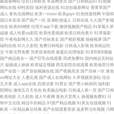
媒观看网站
综合日韩欧美
草逼网首页
国产日韩精品91
91视频
类ts 麻豆国产一二三四 日本三级人妻 亚洲黄色官网 91视屏18 超碰97人人摸
网站在线
69性影院
福利资源在线
91自拍最新网址
青青草国产
成人
黄色岛国网站
欧美一xxxxx
欧美gayv
91色情激情网
中国韩
国产成人性爱午夜 老湿69 人人97 丝袜熟女中文字幕 亚洲日逼网 91色片 AV
国日本高清
国产国产一区
亚洲欧洲成人
日韩在线
久久国产影视
综合
欧美69潮喷
伦理片app下载
激情视频国产精品
91草莓久草
另类TS 黄色91青草蜜桃 免费在线观看污 日本a√在线观看 婷婷色黑料91 91
超碰
成人性爱aa影院
欧美性爱插插
欧美日韩色黄片
91草莓影
院
午夜电影网久久
国产丝袜美女
国产精彩视频
操碰视屏
国产
免费国 操碰国产 国产精品美女av 久久草狠狠爱 久久草资源站 中文字幕日本
福利在线
91久久影院
免费日韩电影
日韩成人影视
欧美精品性
交
午夜宅男免费
另类亚洲色情
家庭乱伦理电影
91草B草B视频
私人 狼人综合网 三级片网站播放 1024国产 操人人aV 久草亭亭 人妻精品系
国产精品熟女一
国产巨乳在线观看
四虎免费91
国内精品无码短
片
超碰成人操操
欧美猛交视频
西瓜影院在线观看
欧美做受日韩
列 婷婷天天喊 影音av网址 97福利社区视频 国产91黑丝 久久伊人大香蕉 人
国产在线一
国产原创视频在线
国产视频高清
国产丝袜一区
黄色
av网址大全
人妻乱视
国产成人在线网站
久草视频资源站
综合
人搞超碰免费 天堂一区三区 影音先锋丝袜制服 a岛国在线视频 福利社一区
五月香
成人app在线
四虎试看
91男女
国产男小鲜肉同
福利影
院网站
激情五月天色色
欧美极品电影
日韩成人第一页
国产日韩
极品影院 东方四虎 日韩A1电影 91海角视频 超碰香蕉福利 精东视频无 欧美
欧美电影
久久机热
成人午夜网
黄色天堂男人
操视频免费91
日
韩中文在线
精品中的精品
97国产精品视频
91美女在线视频
51
涩涩视频 婷婷六月天色色 91精品86 超踫成人91 黄色激情久久 美女片导航
欧美
一区精品麻豆经典
国产在线观看资源
波多野洁衣视频
污网