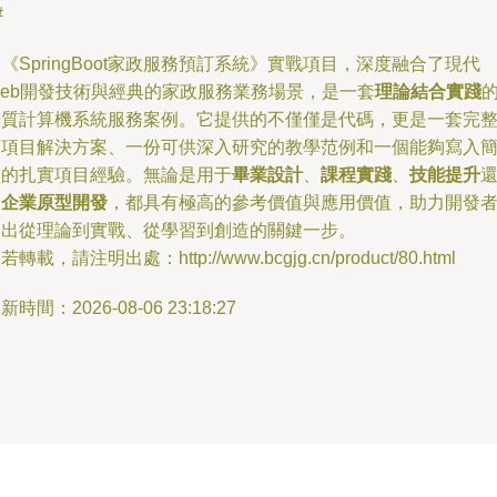
#
《SpringBoot家政服務預訂系統》實戰項目，深度融合了現代
Web開發技術與經典的家政服務業務場景，是一套
理論結合實踐
優質計算機系統服務案例。它提供的不僅僅是代碼，更是一套完
的項目解決方案、一份可供深入研究的教學范例和一個能夠寫入
歷的扎實項目經驗。無論是用于
畢業設計
、
課程實踐
、
技能提升
是
企業原型開發
，都具有極高的參考價值與應用價值，助力開發
踏出從理論到實戰、從學習到創造的關鍵一步。
若轉載，請注明出處：http://www.bcgjg.cn/product/80.html
新時間：2026-08-06 23:18:27