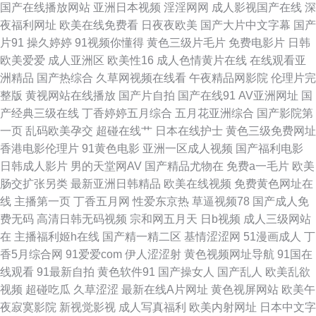
国产在线播放网站
亚洲日本视频
淫淫网网
成人影视国产在线
深
日韩色色图 91传媒网页版 超碰av人人 黄色链接大全 日本妈妈伦理 伊人老司
夜福利网址
欧美在线免费看
日夜夜欧美
国产大片中文字幕
国产
片91
操久婷婷
91视频你懂得
黄色三级片毛片
免费电影片
日韩
机大香蕉 东方av超碰 男人影院网 亚洲超碰在线57 av在线资源 国产伪娘ts在
欧美爱爱
成人亚洲区
欧美性16
成人色情黄片在线
在线观看亚
洲精品
国产热综合
久草网视频在线看
午夜精品网影院
伦理片完
线 欧美性交另类 香蕉在线观看视频 成人福利视频导航 第一福利论坛影院 日
整版
黄视网站在线播放
国产片自拍
国产在线91
AV亚洲网址
国
产经典三级在线
丁香婷婷五月综合
五月花亚洲综合
国产影院第
韩国产在线视频 超碰福利电影 久草福力精品 日韩视频 91韩剧网 国产嫖妓自
一页
乱码欧美孕交
超碰在线艹
日本在线护士
黄色三级免费网址
香港电影伦理片
91黄色电影
亚洲一区成人视频
国产福利电影
拍 人妖丝袜H 综合网日韩 成人网站 久久瑟瑟爰爰 天堂网两性 狼人伊人五月
日韩成人影片
男的天堂网AV
国产精品尤物在
免费a一毛片
欧美
肠交扩张另类
最新亚洲日韩精品
欧美在线视频
免费黄色网址在
花 伪娘自慰視频网站 www视频 麻豆一区视频资源 午夜久久电影 av午夜 韩
线
主播第一页
丁香五月网
性爱东京热
草逼视频78
国产成人免
费无码
高清日韩无码视频
宗和网五月天
日b视频
成人三级网站
日色情 日韩AV淫淫网 人妖日B视频 AV无码高清大片 蜜桃网91 午夜激情三级
在
主播福利姬h在线
国产精一精二区
基情涩涩网
51漫画成人
丁
香5月综合网
91爱爱com
伊人涩涩射
黄色视频网址导航
91国在
97视频国产在线 免费91 午夜97 91在线性爱影院 国产十区 欧美精品性爱 亚
线观看
91最新自拍
黄色软件91
国产操女人
国产乱人
欧美乱欲
视频
超碰吃瓜
久草涩涩
最新在线A片网址
黄色视屏网站
欧美午
洲成人色情电影 深夜福利在线91 丰满熟妇乱子另类 色屋国产 91蜜桃动漫78
夜寂寞影院
新视觉影视
成人写真福利
欧美内射网址
日本中文字