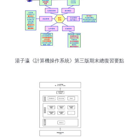
湯子瀛《計算機操作系統》第三版期末總復習要點