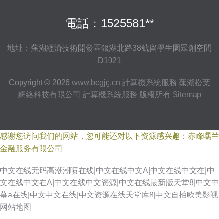
電話：1525581**
地址：蕪湖經濟技術開發區銀湖北路38號留學生園眾創空間
D1021
Copyright © 2026
www.bcgjg.cn
計算機系統服務
蕪湖松葉
網絡科技有限公司
計算機系統服務
版權所有
Sitemap
感谢您访问我们的网站，您可能还对以下资源感兴趣：赤峰嘿兰
金融服务有限公司
中文在线无码高潮潮喷在线|中文在线中文A|中文在线中文在|中
文在线中文在A|中文在线中文资源|中文在线最新版天堂8|中文中
幕a在线|中文中文在线|中文资源在线天堂库8|中文自拍欧美影视
网站地图