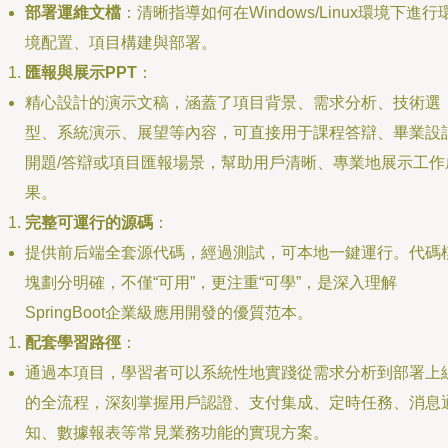
部署運維文檔
：清晰指導如何在Windows/Linux環境下進行
境配置、項目構建與部署。
匯報與展示PPT
：
精心設計的演示文稿，涵蓋了項目背景、需求分析、技術選
型、系統演示、展望等內容，可直接用于課程答辯、畢業設
開題/答辯或項目匯報場景，幫助用戶清晰、專業地展示工作
果。
完整可運行的源碼
：
提供前后端全套源代碼，經過測試，可本地一鍵運行。代碼
塊劃分明確，不僅“可用”，更注重“可學”，是深入理解
SpringBoot企業級應用開發的優質范本。
配套學習路徑
：
通過本項目，學習者可以系統性地實踐從需求分析到部署上
的全流程，深刻掌握用戶認證、支付集成、定時任務、消息
知、數據報表等常見業務功能的實現方案。