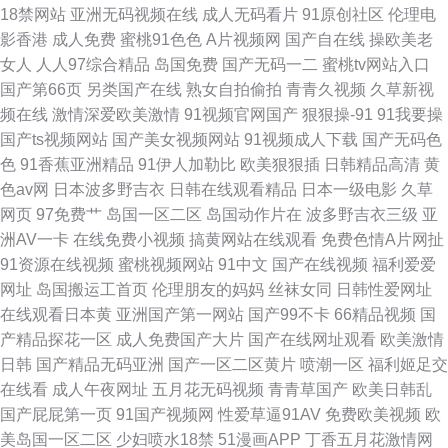
18禁网站
亚洲无码视频在线
成人无码看片
91原创社区
伦理电
影香港
成人免费
蜜桃91色色
A片视频网
国产自在线
操欧美老
女人
人人97综合精品
岛国免费
国产无码一二
蜜桃tv网站入口
国产第66页
另类国产在线
熟女自拍偷拍
青青久视频
久草新视
频在线
激情深爱欧美激情
91视频官网国产
狠狠操-91
91我要操
国产ts视频网站
国产美女视频网站
91视频成人下载
国产无码色
色
91香蕉亚洲精品
91伊人加勒比
欧美狠狠插
日韩精品高清
黄
色av网
日本波多野吉衣
日韩在线观看精品
日本一级电影
久草
网页
97免费艹
岛国一区二区
岛国动作片在
波多野吉衣三级
亚
洲AV一卡
在线免费小视频
搞黄网站在线观看
免费色情A片网扯
91资源在线视频
蜜桃视频网站
91中文
国产在线视频
福利爱爱
网址
岛国搬运工首页
伦理朋友的妈妈
丝袜女同
日韩性爱网址
在线观看日本黄
亚洲国产第一网站
国产99不卡
66精品视频
国
产精品探花一区
成人免费国产大片
国产在线网址观看
欧美激情
日韩
国产精品无码亚洲
国产一区二区黄片
喷潮一区
福利姬足交
在线看
成人午夜网址
五月花无码视频
青青草国产
欧美日韩乱
国产屁屁第一页
91国产视频网
性爱草逼91AV
免费欧美视频
欧
美岛国一区二区
少妇喷水18禁
51漫画APP
丁香五月花激情网