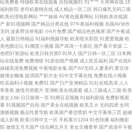
站免费看
特级欧美在线观看
自拍视频91
91艹艹
久草网在线
18
三级国产网址 91粉色情人 白丝黄91 国产久艹视频 狼人综合成人网 人妖伪娘
福利影院
老司机蜜桃在线
成人精品一区二区
韩日爆乳无码三级
欧美伦理电影网站
艹艹操操
AV黄色观看网站
日韩欧美在线国
伊人久久成人 AV免费三级手机 国产超碰 久久草香蕉大99 91n视频在线 国产
产
新91视频网
国产精品分类在线
97午夜福利视频
岛国AV动作
无码
波多野吉依电影
小h片免费
国产精品色色视屏
国产午夜成
男女啪视频 久久只这里有精品 日韩AV成人网 亚州日韩视频 91视频国产网站
人
最新日韩精品
91福利视频导航
欧美喷水影院
91爱爱视频
欧
美色图论坛
91榴莲小视频
国产高清一卡新区
国产看片资源
二
超碰91免费在线 国产精品久久艹 老司机导航AV 无码超碰 91久在线观看 超
色吧97资源站
欧美日韩另类0
91华人
国产日韩一区二区
日本网
站在线免费
免费潮喷
91原创国产视频
成人吃瓜福利
国产在线9
碰电影院 麻豆爱爱爱 五月丁香成人网 91传媒在线免费 超碰人人操人人干 韩
操碰高清免费视频
午夜电影全集
国产AV无码
人妻系列
爱豆传
媒倩女幽魂
超清国产剧大全
91中文字幕在线
免费在线小视频
日AV入 欧美日韩免费A级 亚洲黄色在线看 97在线超碰 国产精品久久在线 欧
吃瓜福利小视频
免费91
国产日产亚洲精品
91社在线高清
人人
草香蕉
激情另类图片
亚洲欧美在线观看
成人三级成人三级
欧美
美18区 日韩色图网 亚洲性爱加比勒 AV天堂黄色 国产福利久久 久久婷婷婷
老女人bb
日日操第一页
91网豆花视频
91福利剧场
免费影视观
看
91视频国产自拍
国产美女在线视频
欧美又大
无码四虎
女同
无码官网三级哦 91足交网站 海角社区tv 免费三级欧韩 日韩人妻无码破解 在
激吻视频
极品性爱导航
欧美国产拳交喷奶
中文字幕第三页
超碰
成人影视
欧美日韩中文一区
手机看片1204
91色快播
福利撸影
线黄色网 操碰资源97 韩国精品人妻 青青草精品视频 午夜影院黄色 99re视频
院
激情五月天国产
综合网五月天
美女主播青草
国产高清不卡视