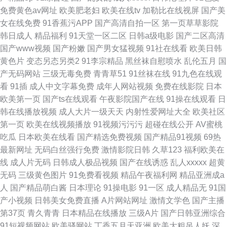
免费黄色av网址
欧美肥老妇
欧美在线tv
加勒比在线视屏
国产美
女在线免费
91香蕉污APP
国产高清自拍一区
第一页草草影院
韩日成人
精品福利
91天堂一区二区
日韩a级电影
国产二区高清
国产www视频
国产粉嫩
国产男女猛视频
91社在线看
欧美日韩
黄色片
变态另态另类2
91李宗精品
黑丝袜自慰喷水
乱伦五月
国
产无码网站
三级无毒免费
青青草51
91丝袜在线
91九色在线观
看
91插
成人中文字幕免费
成年人网站视频
免费在线影院
日本
欧美第一页
国产ts在线观看
午夜影院国产在线
91操在线观看
日
韩在线播放视频
成人大片一级天天
内射性爱网址大全
欧美社区
第一页
欧美在线视频播放
91视频污污污
超碰在线公开
AV蜜桃
吃瓜
日本欧美在线看
国产精选免费视频
国产精品91视频
69热
最新网址
无码白丝强行免费
激情影院日韩
久草123
福利欧美在
线
成人片无码
日韩成人极品视频
国产在线诱惑
乱人xxxxx
超黄
无码
三级黄色图片
91免费看视频
精品午夜福利网
精品亚洲成a
人
国产精品萌白酱
日本理论
91操电影
91一区
成人精品无
91国
产小视频
日韩美女免费直播
A片网站网址
激情文学色
国产主播
第37页
青久青青
日本精品在线播放
三级A片
国产日韩亚洲综合
91短视频网站
欧美骚网站
丁香五月天亚洲
欧美大粗吊人妖
深