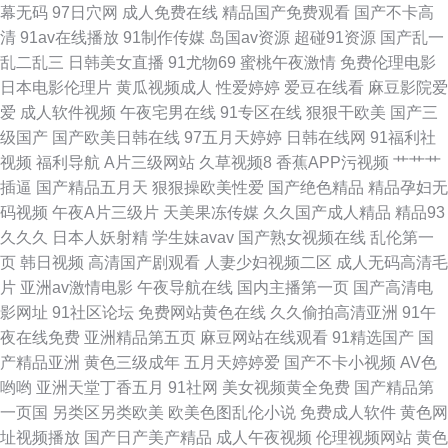
幕无码
97日穴网
成人免费在线
精品国产免费观看
国产不卡高
国产操碰 日韩毛片网站 91黄色下载软件 东方成人AV 蜜臀人妻精 51人操超
清
91av在线播放
91制作传媒
岛国av资源
超碰91资源
国产乱一
乱二乱三
日韩美女直播
91尤物69
蜜桃午夜激情
免费伦理电影
碰在线 浮力草草黄色 蜜桃AV97 亚洲四房诱惑 www国产com 激情网站网址
日本电影伦理片
黄瓜视频成人
性爱婷婷
爱豆在线看
麻豆影院爱
爱
成人软件视频
午夜宅男在线
91专区在线
狠狠干欧美
国产三
日韩黄色网 91后入美女蜜桃 岛国大片在线观看 日本啪啪视频 91唐伯虎 国产
级国产
国产欧美日韩在线
97五月天婷婷
日韩在线网
91福利社
视频
福利导航
A片三级网站
久草视频8
香蕉APP污视频
艹艹艹
精品精品 日韩A级片
插逼
国产精品五月天
狠狠操欧美性爱
国产绝色精品
精品孕妇无
码视频
午夜A片三级片
天美果冻传媒
久久国产成人精品
精品93
久久久
日本人妖射精
学生妹avav
国产熟女视频在线
乱伦第一
页
韩日视频
高清国产剧观看
人妻少妇视频二区
成人无码高清毛
片
亚洲av激情电影
午夜导航在线
国内主播第一页
国产高清电
影网址
91社区论坛
免费网站黄色在线
久久偷拍高清亚洲
91午
夜在线免费
亚洲精品第五页
麻豆网站在线观看
91精选国产
国
产精品亚洲
黄色三级成年
五月天婷婷爱
国产不卡小视频
AV色
哟哟
亚洲天堂丁香五月
91社网
美女视频黄全免费
国产精品第
一页国
另类区另类欧美
欧美色图乱伦小说
免费成人软件
黄色网
址视频播放
国产日产美产精品
成人午夜视频
伦理视频网站
黄色