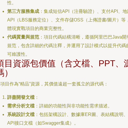
性。
第三方服務集成
：集成短信API（注冊驗證）、支付API、地
API（LBS服務定位）、文件存儲OSS（上傳證書/圖片）等
體現實戰項目的商業完整性。
代碼質量與規范
：項目代碼結構清晰，遵循阿里巴巴Java開
規范，包含詳細的代碼注釋，并運用了設計模式以提升代碼
可維護性。
項目資源包價值（含文檔、PPT、
碼）
本項目作為“精品”資源，其價值遠超一套孤立的源代碼：
詳盡開發文檔
：
需求分析文檔
：詳細的功能性與非功能性需求描述。
系統設計文檔
：包括架構設計、數據庫ER圖、表結構說明、
API接口文檔（如Swagger集成）。