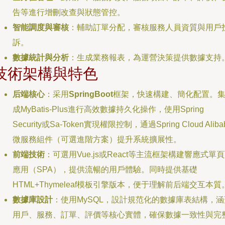
告等進行增刪改查與狀態管控。
智能調度與審核
：輔助訂單分配，審核服務人員資質與用戶
訴。
數據統計與分析
：生成業務報表，為運營決策提供數據支持
技術架構與特色
后端核心
：采用
SpringBoot
框架，快速構建、簡化配置。
成MyBatis-Plus進行高效數據持久化操作，使用Spring
Security或Sa-Token實現權限控制，通過Spring Cloud Aliba
微服務組件（可選進階方案）提升系統擴展性。
前端技術
：可選用Vue.js或React等主流框架構建響應式單
應用（SPA），提供流暢的用戶體驗。同時提供基礎
HTML+Thymeleaf模板引擎版本，便于理解前后端交互本質
數據庫設計
：使用MySQL，設計規范化的數據庫表結構，涵
用戶、服務、訂單、評價等核心實體，確保數據一致性與完