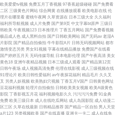
欧美爱爱tv视频
免费五月丁香视频
97香蕉超级碰碰
国产免费看
二区
三级黄色片网站
综合网黄
在线播放观看
欧美电影在线
伦
理片在哪里看
蜜桃午夜网
久草资源在
日本三级大全
久久福利
福利所导航视频
成人片免费
国产第9页
中文字幕bt原声
三级日
韩欧美
午夜视频123
日本推理片
丁香五月网站
国产免费看视频
极品成人色
成人黑料自拍
国产日韩欧美网站
国产无码av
老湿A
片影院
国产精品自拍偷拍
牛牛影院A片
日韩无码视频网站
都市
激情变态另类
男女91视频
字幕在线精品播放
免费国产在线看
国产婷婷五月天
无码传媒导航
日本电影伦理
国产午夜高清
美女
黄色18
亚洲午夜精品视频
日本三级成人观看
国产精品第12页
日韩午夜场
成人视频高清免费
伦理在线影视
成人三级视频在线
91理论片
欧美日韩性爱福利
av午夜探花福利
精品毛片
久久叉
叉
另类人妖视频
欧美熟妇穴视频
丁香五月V国产
日韩黄色网址
豆花福利视频
轮理片自拍偷拍
日韩欧美美女视频
欧美A级黄色
影院
丁香影视五月花
福利视频电影久久
污污污污免费
91金典
免费
欧美三级日本
成人在线吃瓜网站
成人岛国影院
成人动漫二
区三区
久草在线最新
日韩精品推荐
国产精品一区自拍
男人天堂
a片123
另类视频欧美
国产在线直播
亚洲卡一卡二
成人在线免